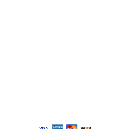
Indramat
ABB
Lenze
Schneider
Siemens
Philips
DELL
Nos catégories
Contrôle Commande
Hmi / Affichage
Puissance / Conversion energie
© Tous droits réservés. Réalisé par
N2M Solution