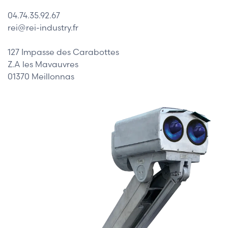
04.74.35.92.67
rei@rei-industry.fr
127 Impasse des Carabottes
Z.A les Mavauvres
01370 Meillonnas