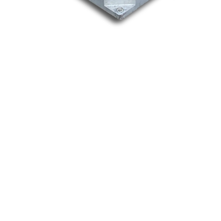
Nos marques
Allen-Bradley
Indramat
ABB
Lenze
Schneider
Siemens
Philips
DELL
Nos catégories
Contrôle Commande
Hmi / Affichage