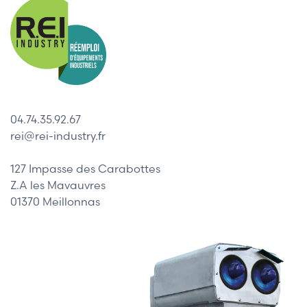
04.74.35.92.67
rei@rei-industry.fr
127 Impasse des Carabottes
Z.A les Mavauvres
01370 Meillonnas