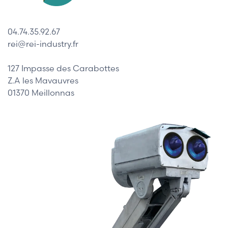
04.74.35.92.67
rei@rei-industry.fr
127 Impasse des Carabottes
Z.A les Mavauvres
01370 Meillonnas