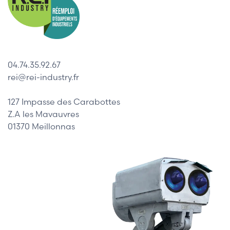
04.74.35.92.67
rei@rei-industry.fr
127 Impasse des Carabottes
Z.A les Mavauvres
01370 Meillonnas