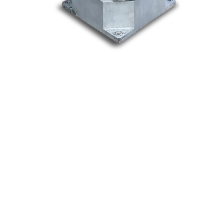
Nos marques
Allen-Bradley
Indramat
ABB
Lenze
Schneider
Siemens
Philips
DELL
Nos catégories
Contrôle Commande