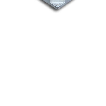
Nos marques
Allen-Bradley
Indramat
ABB
Lenze
Schneider
Siemens
Philips
DELL
Nos catégories
Contrôle Commande
Hmi / Affichage