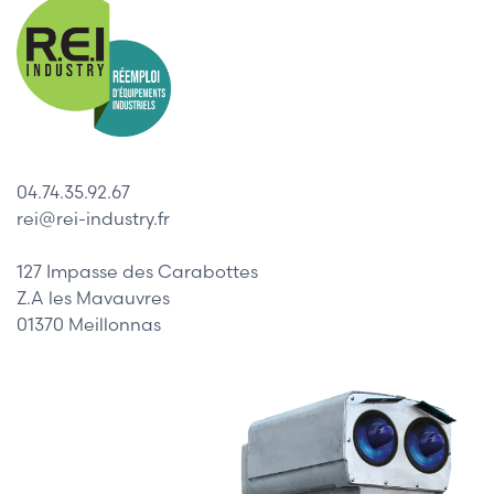
04.74.35.92.67
rei@rei-industry.fr
127 Impasse des Carabottes
Z.A les Mavauvres
01370 Meillonnas