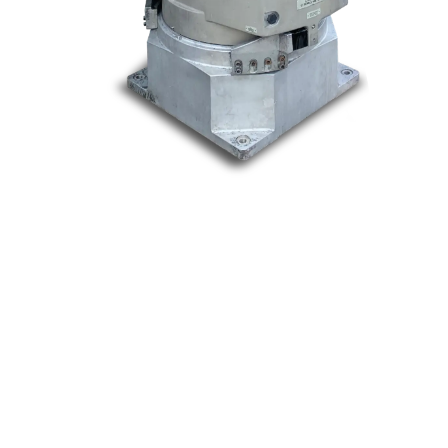
Nos marques
Allen-Bradley
Indramat
ABB
Lenze
Schneider
Siemens
Philips
DELL