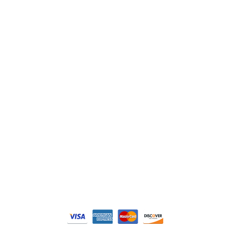
ABB
Lenze
Schneider
Siemens
Philips
DELL
Nos catégories
Contrôle Commande
Hmi / Affichage
Puissance / Conversion energie
© Tous droits réservés. Réalisé par
N2M Solution