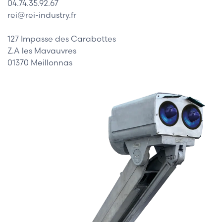
04.74.35.92.67
rei@rei-industry.fr
127 Impasse des Carabottes
Z.A les Mavauvres
01370 Meillonnas