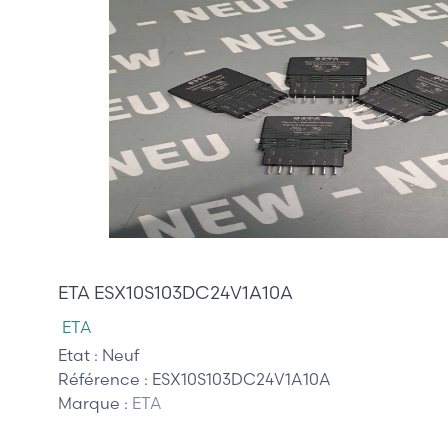
255,00 €
ETA ESX10S103DC24V1A10A
ETA
Etat :
Neuf
Référence :
ESX10S103DC24V1A10A
Marque :
ETA