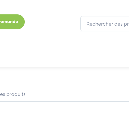
 Demande
s
Marques
Qui sommes-nous
Expertises
ETA