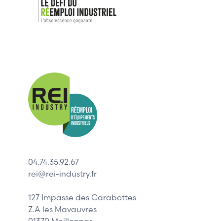
Nos mar
Allen-Bradl
Indramat
ABB
Lenze
Schneider
04.74.35.92.67
Siemens
rei@rei-industry.fr
Philips
DELL
127 Impasse des Carabottes
Z.A les Mavauvres
01370 Meillonnas