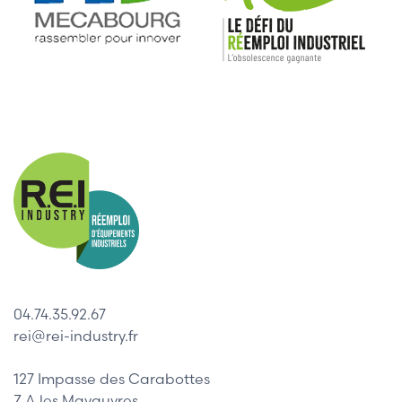
04.74.35.92.67
rei@rei-industry.fr
127 Impasse des Carabottes
Z.A les Mavauvres