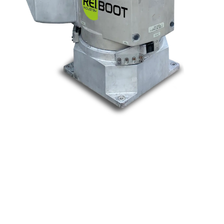
Nos marques
Allen-Bradley
Indramat
ABB
Lenze
Schneider
Siemens