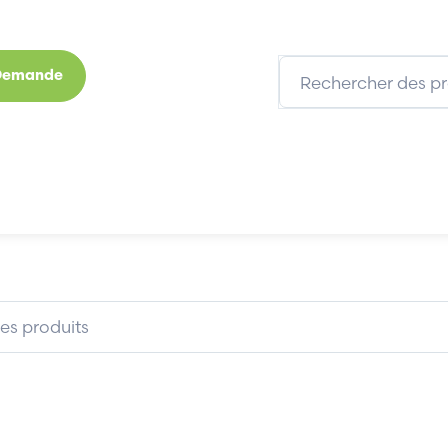
 Demande
s
Marques
Qui sommes-nous
Expertises
ALMO