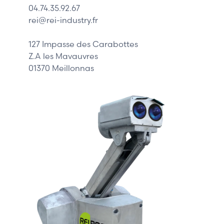
04.74.35.92.67
Siemens
rei@rei-industry.fr
Philips
DELL
127 Impasse des Carabottes
Z.A les Mavauvres
01370 Meillonnas