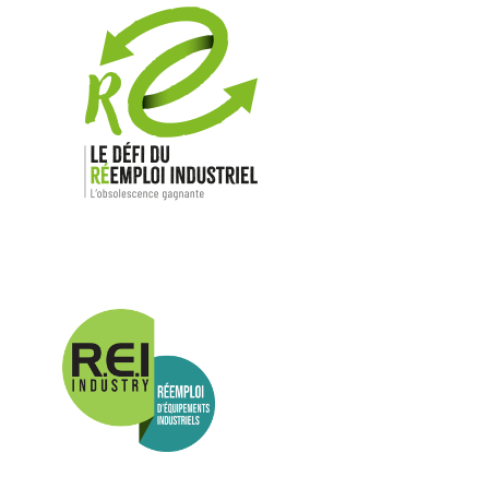
Nos mar
Allen-Bradl
Indramat
ABB
Lenze
Schneider