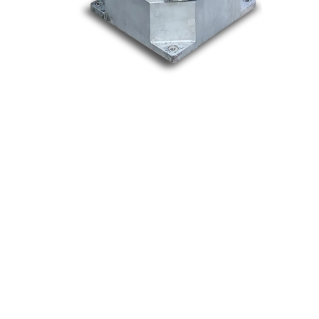
Nos marques
Allen-Bradley
Indramat
ABB
Lenze
Schneider
Siemens
Philips
DELL
Nos catégories
Contrôle Commande