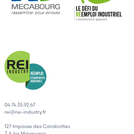
04.74.35.92.67
rei@rei-industry.fr
127 Impasse des Carabottes
Z.A les Mavauvres