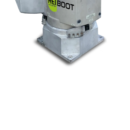
Nos marques
Allen-Bradley
Indramat
ABB
Lenze
Schneider
Siemens