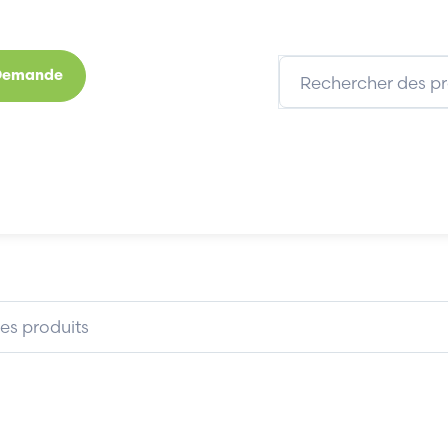
 Demande
s
Marques
Qui sommes-nous
Expertises
DUBUS