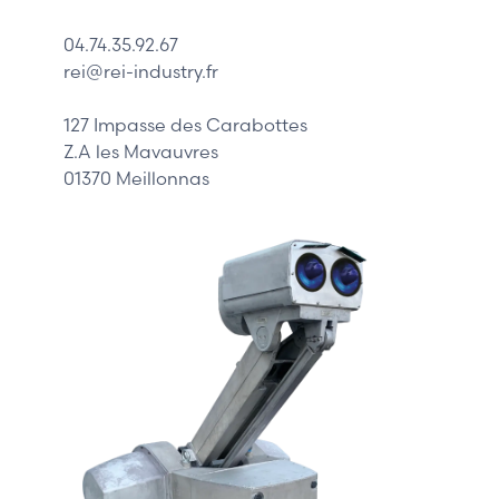
Schneider
04.74.35.92.67
Siemens
rei@rei-industry.fr
Philips
DELL
127 Impasse des Carabottes
Z.A les Mavauvres
01370 Meillonnas