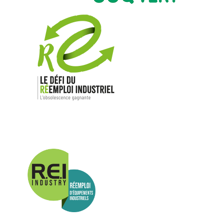
Nos mar
Allen-Bradl
Indramat
ABB
Lenze