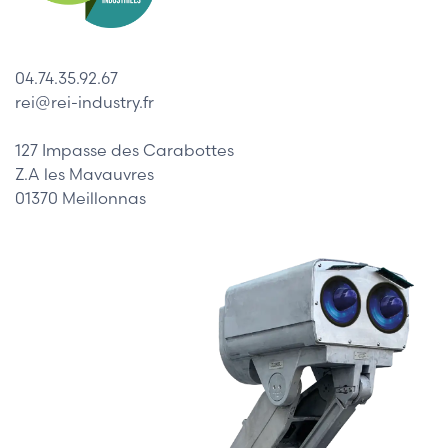
04.74.35.92.67
rei@rei-industry.fr
127 Impasse des Carabottes
Z.A les Mavauvres
01370 Meillonnas