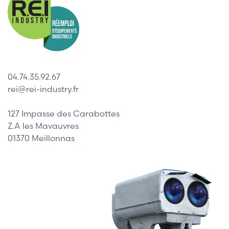
04.74.35.92.67
rei@rei-industry.fr
127 Impasse des Carabottes
Z.A les Mavauvres
01370 Meillonnas