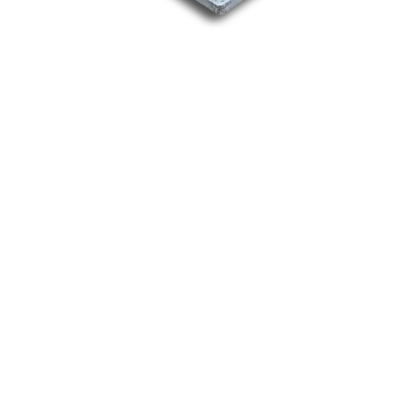
Nos marques
Allen-Bradley
Indramat
ABB
Lenze
Schneider
Siemens
Philips
DELL
Nos catégories
Contrôle Commande
Hmi / Affichage
Puissance / Conversion energie