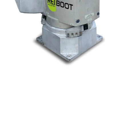
Nos marques
Allen-Bradley
Indramat
ABB
Lenze
Schneider
Siemens