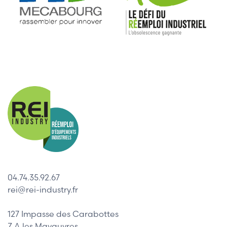
04.74.35.92.67
rei@rei-industry.fr
127 Impasse des Carabottes
Z.A les Mavauvres