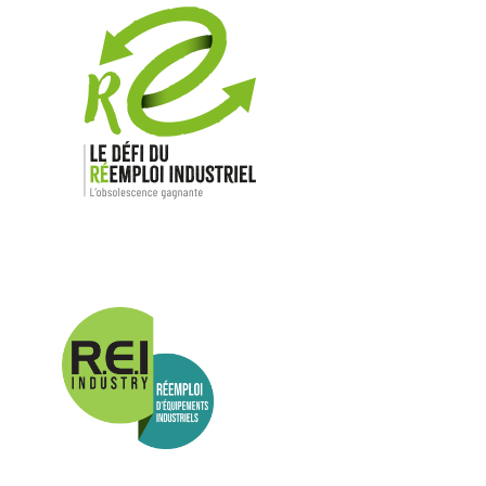
Nos mar
Allen-Bradl
Indramat
ABB
Lenze
Schneider