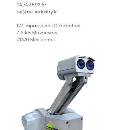
04.74.35.92.67
Siemens
rei@rei-industry.fr
Philips
DELL
127 Impasse des Carabottes
Z.A les Mavauvres
01370 Meillonnas