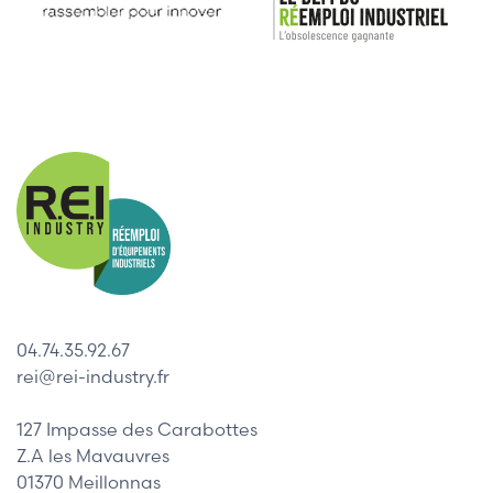
04.74.35.92.67
rei@rei-industry.fr
127 Impasse des Carabottes
Z.A les Mavauvres
01370 Meillonnas