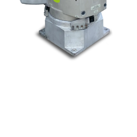
Nos marques
Allen-Bradley
Indramat
ABB
Lenze
Schneider
Siemens
Philips