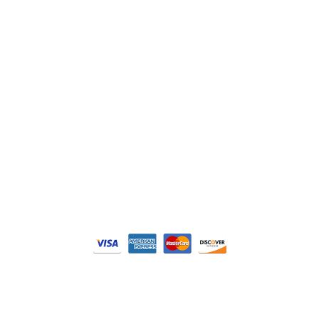
Siemens
Philips
DELL
Nos catégories
Contrôle Commande
Hmi / Affichage
Puissance / Conversion energie
© Tous droits réservés. Réalisé par
N2M Solution