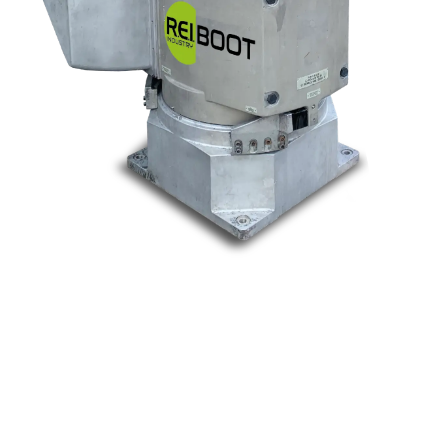
Nos marques
Allen-Bradley
Indramat
ABB
Lenze
Schneider