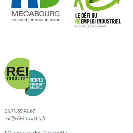
04.74.35.92.67
rei@rei-industry.fr
127 Impasse des Carabottes