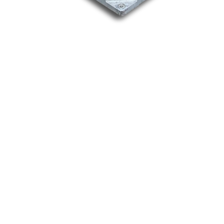
Nos marques
Allen-Bradley
Indramat
ABB
Lenze
Schneider
Siemens
Philips
DELL
Nos catégories
Contrôle Commande
Hmi / Affichage
Puissance / Conversion energie