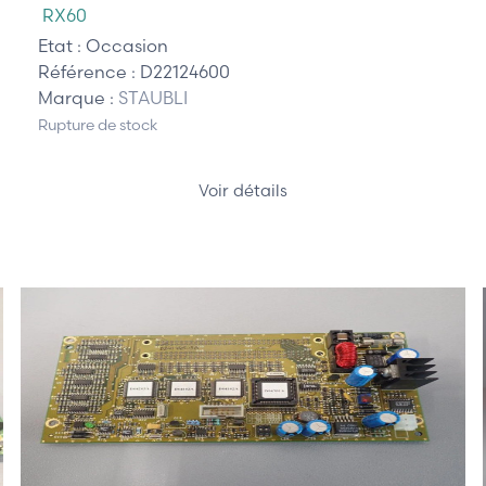
RX60
Etat :
Occasion
Référence :
D22124600
Marque :
STAUBLI
Rupture de stock
Voir détails