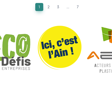
1
2
3
…
7