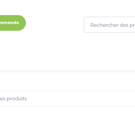
 Demande
s
Marques
Qui sommes-nous
Expertises
STAUBLI