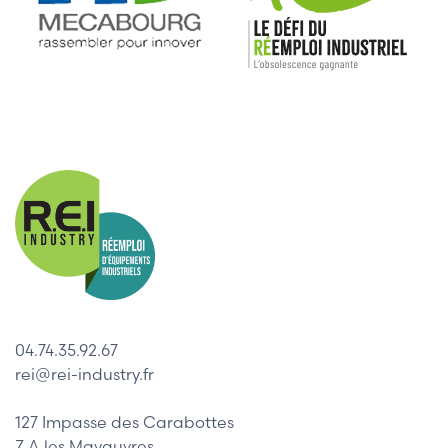
04.74.35.92.67
rei@rei-industry.fr
127 Impasse des Carabottes
Z.A les Mavauvres