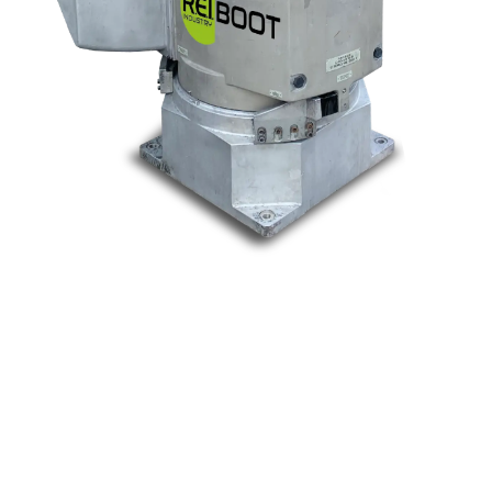
Nos marques
Allen-Bradley
Indramat
ABB
Lenze
Schneider
Siemens