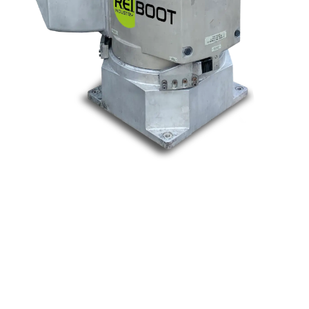
Nos marques
Allen-Bradley
Indramat
ABB
Lenze
Schneider
Siemens