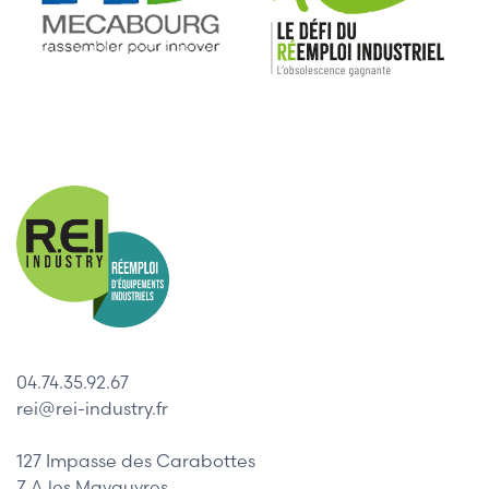
04.74.35.92.67
rei@rei-industry.fr
127 Impasse des Carabottes
Z.A les Mavauvres