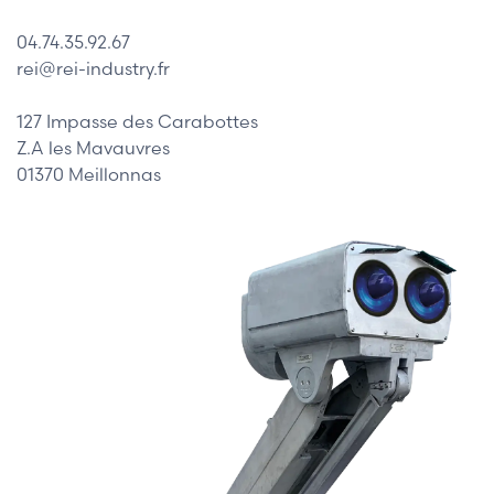
04.74.35.92.67
rei@rei-industry.fr
127 Impasse des Carabottes
Z.A les Mavauvres
01370 Meillonnas