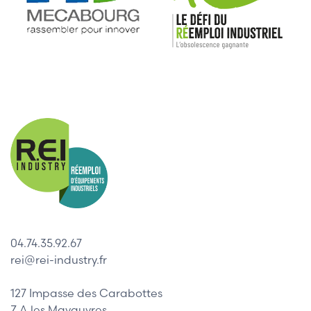
04.74.35.92.67
rei@rei-industry.fr
127 Impasse des Carabottes
Z.A les Mavauvres