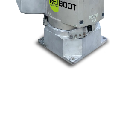
Nos marques
Allen-Bradley
Indramat
ABB
Lenze
Schneider
Siemens