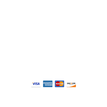
Siemens
Philips
DELL
Nos catégories
Contrôle Commande
Hmi / Affichage
Puissance / Conversion energie
© Tous droits réservés. Réalisé par
N2M Solution