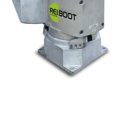
Nos marques
Allen-Bradley
Indramat
ABB
Lenze
Schneider