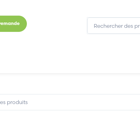
 Demande
s
Marques
Qui sommes-nous
Expertises
FANLESS INDUSTRIAL