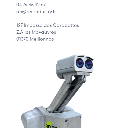
04.74.35.92.67
Siemens
rei@rei-industry.fr
Philips
DELL
127 Impasse des Carabottes
Z.A les Mavauvres
01370 Meillonnas