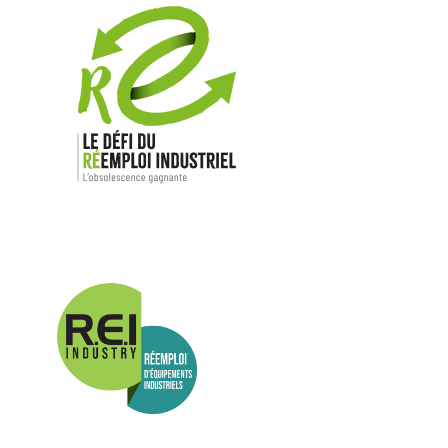
Nos mar
Allen-Bradl
Indramat
ABB
Lenze
Schneider