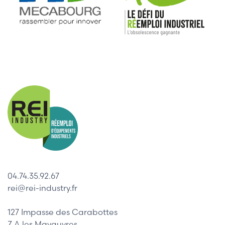
04.74.35.92.67
rei@rei-industry.fr
127 Impasse des Carabottes
Z.A les Mavauvres