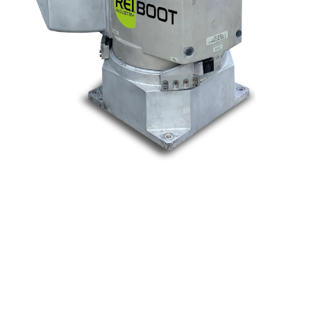
Nos marques
Allen-Bradley
Indramat
ABB
Lenze
Schneider
Siemens