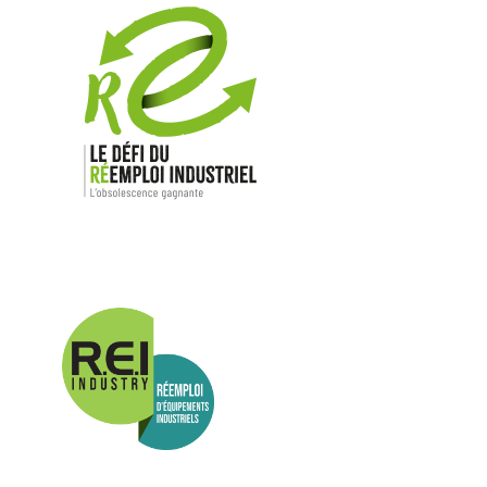
Nos mar
Allen-Bradl
Indramat
ABB
Lenze
Schneider