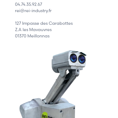
04.74.35.92.67
Siemens
rei@rei-industry.fr
Philips
DELL
127 Impasse des Carabottes
Z.A les Mavauvres
01370 Meillonnas