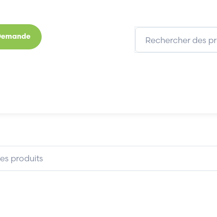
 Demande
s
Marques
Qui sommes-nous
Expertises
FISHER-ROSEMOUNT