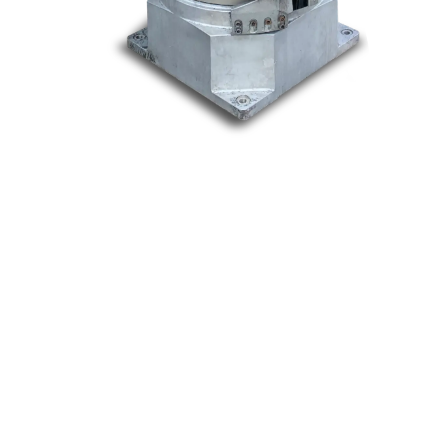
Nos marques
Allen-Bradley
Indramat
ABB
Lenze
Schneider
Siemens
Philips
DELL
Nos catégories