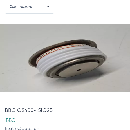
40,00 €
BBC CS400-15IO25
BBC
Etat :
Occasion