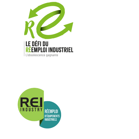
Nos mar
Allen-Bradl
Indramat
ABB
Lenze
Schneider