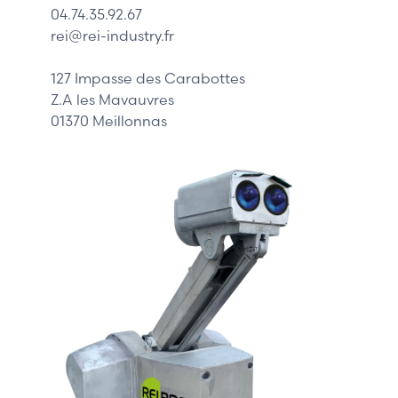
04.74.35.92.67
Siemens
rei@rei-industry.fr
Philips
DELL
127 Impasse des Carabottes
Z.A les Mavauvres
01370 Meillonnas