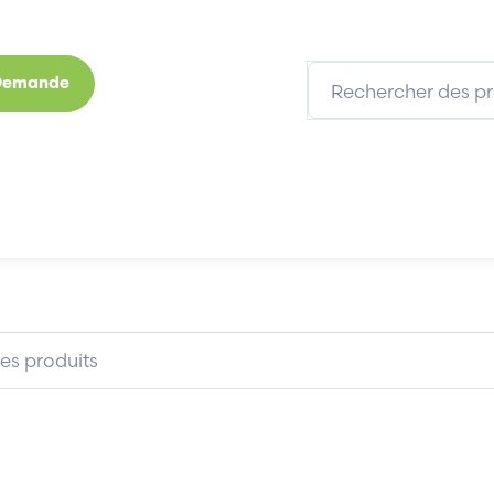
 Demande
s
Marques
Qui sommes-nous
Expertises
AFRISO