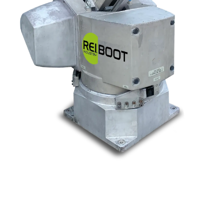
Nos marques
Allen-Bradley
Indramat
ABB