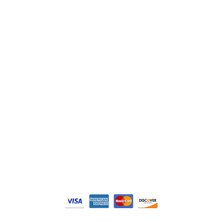
Lenze
Schneider
Siemens
Philips
DELL
Nos catégories
Contrôle Commande
Hmi / Affichage
Puissance / Conversion energie
© Tous droits réservés. Réalisé par
N2M Solution