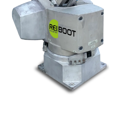
Nos marques
Allen-Bradley
Indramat
ABB