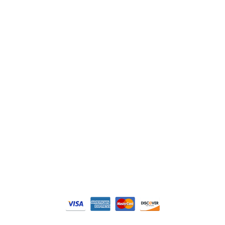
Lenze
Schneider
Siemens
Philips
DELL
Nos catégories
Contrôle Commande
Hmi / Affichage
Puissance / Conversion energie
© Tous droits réservés. Réalisé par
N2M Solution