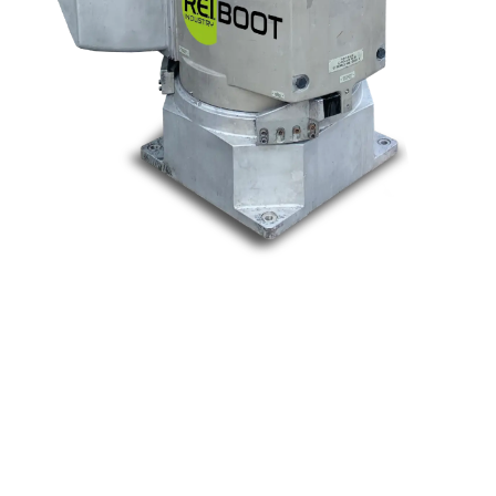
Nos marques
Allen-Bradley
Indramat
ABB
Lenze
Schneider
Siemens