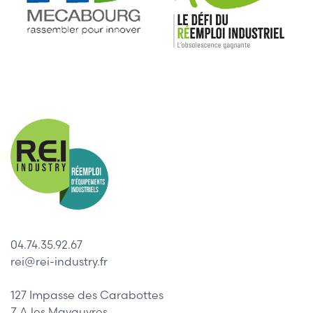
04.74.35.92.67
rei@rei-industry.fr
127 Impasse des Carabottes
Z.A les Mavauvres