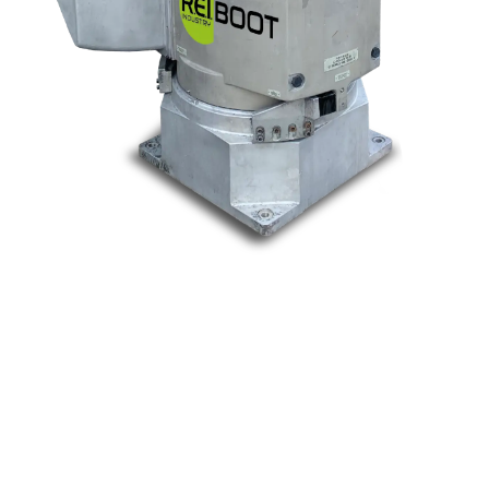
Nos marques
Allen-Bradley
Indramat
ABB
Lenze
Schneider
Siemens