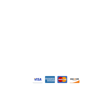
Philips
DELL
Nos catégories
Contrôle Commande
Hmi / Affichage
Puissance / Conversion energie
© Tous droits réservés. Réalisé par
N2M Solution