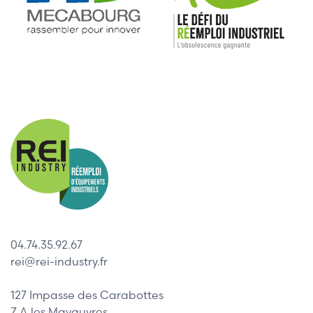
04.74.35.92.67
rei@rei-industry.fr
127 Impasse des Carabottes
Z.A les Mavauvres