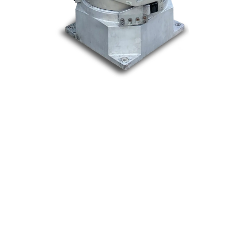
Nos marques
Allen-Bradley
Indramat
ABB
Lenze
Schneider
Siemens
Philips
DELL