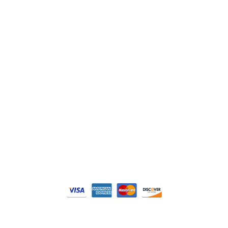
Schneider
Siemens
Philips
DELL
Nos catégories
Contrôle Commande
Hmi / Affichage
Puissance / Conversion energie
© Tous droits réservés. Réalisé par
N2M Solution