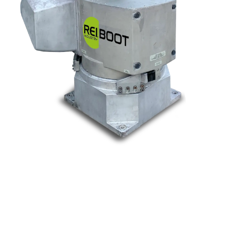
Nos marques
Allen-Bradley
Indramat
ABB
Lenze