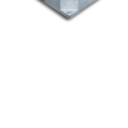
Nos marques
Allen-Bradley
Indramat
ABB
Lenze
Schneider
Siemens
Philips
DELL
Nos catégories
Contrôle Commande