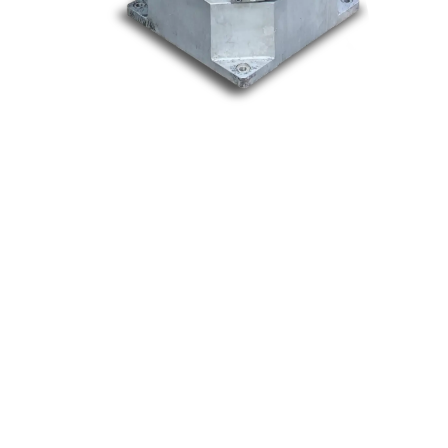
Nos marques
Allen-Bradley
Indramat
ABB
Lenze
Schneider
Siemens
Philips
DELL
Nos catégories
Contrôle Commande