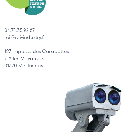
04.74.35.92.67
rei@rei-industry.fr
127 Impasse des Carabottes
Z.A les Mavauvres
01370 Meillonnas