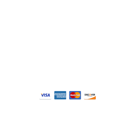
Philips
DELL
Nos catégories
Contrôle Commande
Hmi / Affichage
Puissance / Conversion energie
© Tous droits réservés. Réalisé par
N2M Solution