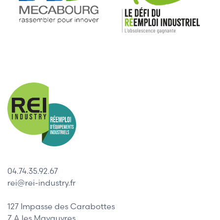
04.74.35.92.67
rei@rei-industry.fr
127 Impasse des Carabottes
Z.A les Mavauvres