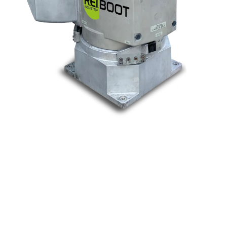
Nos marques
Allen-Bradley
Indramat
ABB
Lenze
Schneider
Siemens