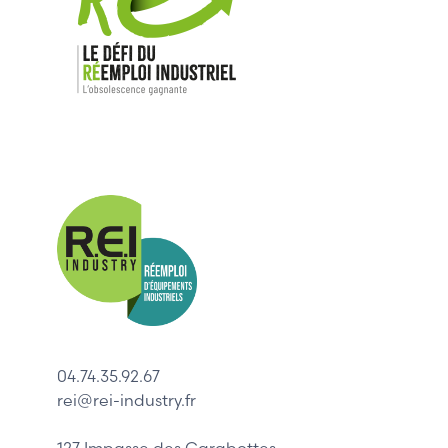
Nos mar
Allen-Bradl
Indramat
ABB
Lenze
Schneider
04.74.35.92.67
Siemens
rei@rei-industry.fr
Philips
DELL
127 Impasse des Carabottes