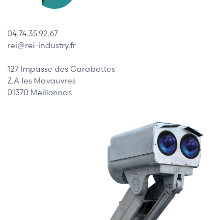
04.74.35.92.67
rei@rei-industry.fr
127 Impasse des Carabottes
Z.A les Mavauvres
01370 Meillonnas