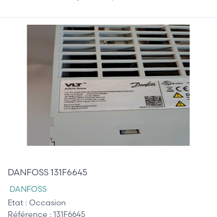
1 150,00 €
DANFOSS 131F6645
DANFOSS
Etat :
Occasion
Référence :
131F6645