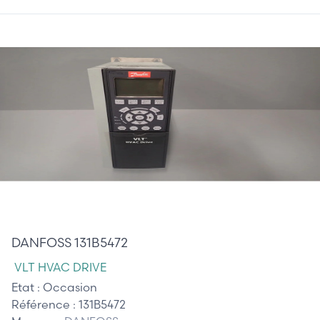
380,00 €
DANFOSS 131B5472
VLT HVAC DRIVE
Etat :
Occasion
Référence :
131B5472