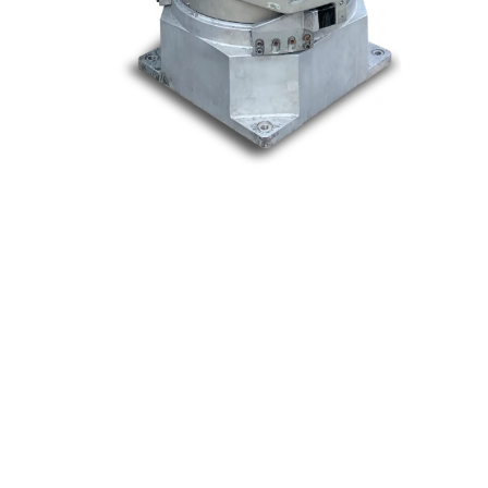
Nos marques
Allen-Bradley
Indramat
ABB
Lenze
Schneider
Siemens
Philips
DELL