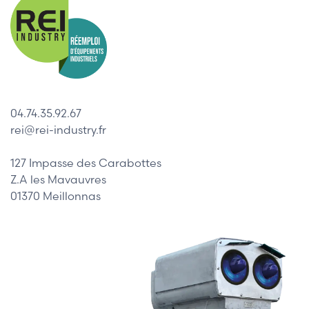
04.74.35.92.67
rei@rei-industry.fr
127 Impasse des Carabottes
Z.A les Mavauvres
01370 Meillonnas