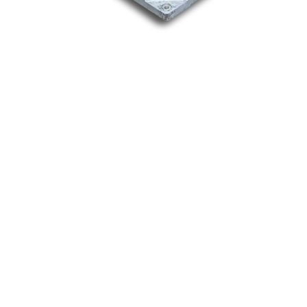
Nos marques
Allen-Bradley
Indramat
ABB
Lenze
Schneider
Siemens
Philips
DELL
Nos catégories
Contrôle Commande
Hmi / Affichage
Puissance / Conversion energie