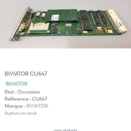
595,00 €
BIVIATOR CU647
BIVIATOR
Etat :
Occasion
Référence :
CU647
Marque :
BIVIATOR
Rupture de stock
Voir détails