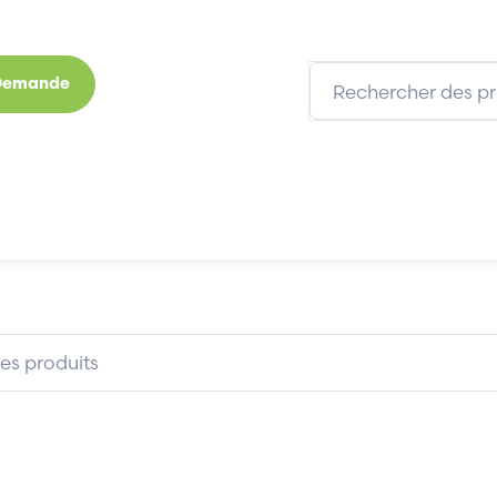
 Demande
s
Marques
Qui sommes-nous
Expertises
ADDA