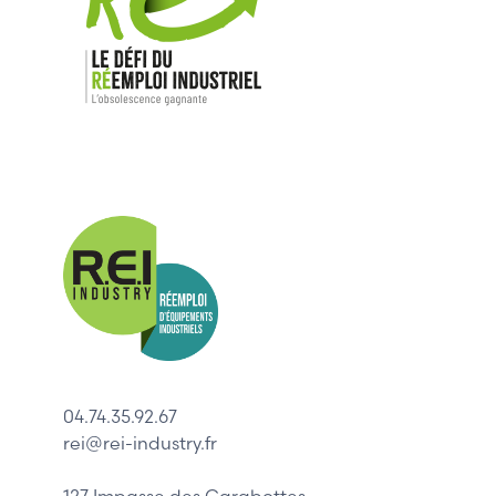
Nos mar
Allen-Bradl
Indramat
ABB
Lenze
Schneider
04.74.35.92.67
Siemens
rei@rei-industry.fr
Philips
DELL
127 Impasse des Carabottes