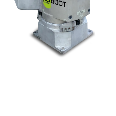
Nos marques
Allen-Bradley
Indramat
ABB
Lenze
Schneider
Siemens
Philips