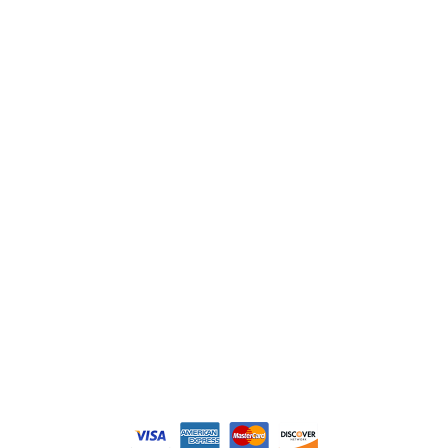
ABB
Lenze
Schneider
Siemens
Philips
DELL
Nos catégories
Contrôle Commande
Hmi / Affichage
Puissance / Conversion energie
© Tous droits réservés. Réalisé par
N2M Solution