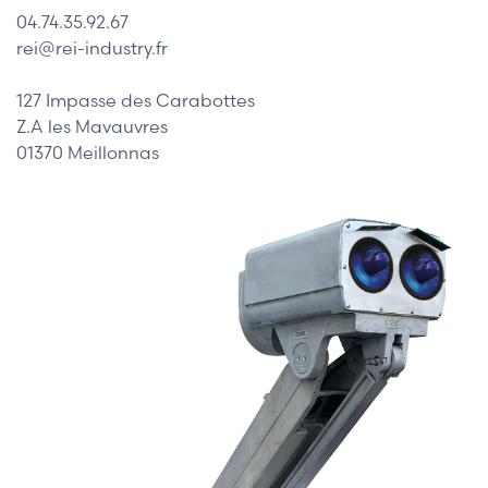
04.74.35.92.67
rei@rei-industry.fr
127 Impasse des Carabottes
Z.A les Mavauvres
01370 Meillonnas