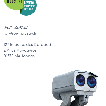
04.74.35.92.67
rei@rei-industry.fr
127 Impasse des Carabottes
Z.A les Mavauvres
01370 Meillonnas